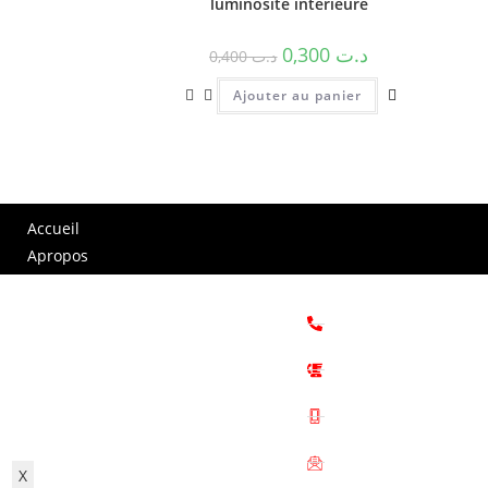
luminosité interieure
0,300
د.ت
0,400
د.ت
Ajouter au panier
Accueil
Apropos
Services
Impression numérique
+216 73 461 573 / +21
Occasion
673
Boutique
+216 73 461 973
Nos chantiers
98 789 063 / 95 720 69
Messagerie
109
Panier
administration@fabila
X