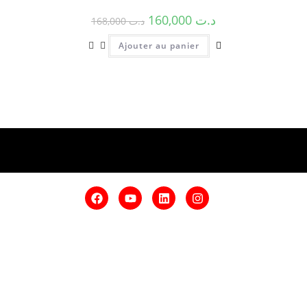
160,000
د.ت
168,000
د.ت
Ajouter au panier
6 73 461
0 / 58 100
nd.tn