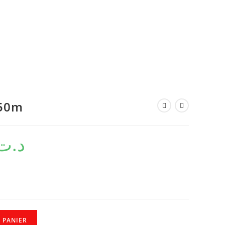
 50m
د.ت
 PANIER